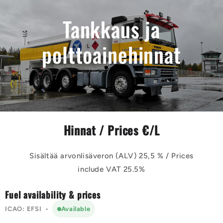
Tankkaus ja
polttoainehinnat
Hinnat / Prices €/L
Sisältää arvonlisäveron (ALV) 25,5 % / Prices
include VAT 25.5%
Fuel availability & prices
ICAO: EFSI
•
Available