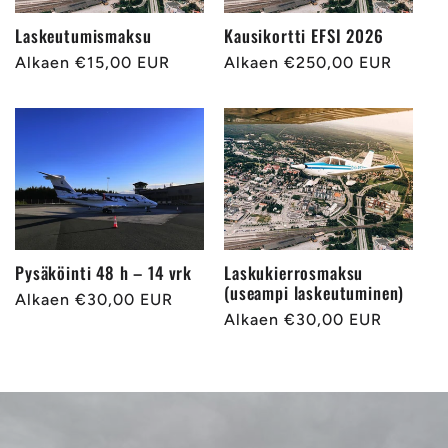
Laskeutumismaksu
Kausikortti EFSI 2026
Normaalihinta
Alkaen €15,00 EUR
Normaalihinta
Alkaen €250,00 EUR
Pysäköinti 48 h – 14 vrk
Laskukierrosmaksu
(useampi laskeutuminen)
Normaalihinta
Alkaen €30,00 EUR
Normaalihinta
Alkaen €30,00 EUR