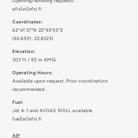
Opening/handling requests:
afis[at]efsi.fi
Coordinates:
62°41′37″N 22°49′55″E
(62.6921, 22.8323)
Elevation:
303 ft / 92 m AMSL
Operating Hours:
Available upon request. Prior coordination
recommended.
Fuel:
Jet A-1 and AVGAS 100LL available.
fuel[at]efsi.fi
AIP