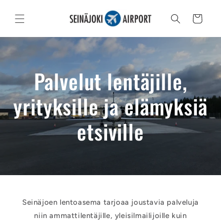
Ohita ja
siirry
Ostoskori
sisältöön
Palvelut lentäjille,
yrityksille ja elämyksiä
etsiville
Seinäjoen lentoasema tarjoaa joustavia palveluja
niin ammattilentäjille, yleisilmailijoille kuin