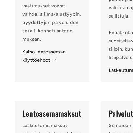
vaatimukset voivat
valitusta a
vaihdella ilma-alustyypin,
sallittuja.
pyydettyjen palveluiden
sekä liikennetilanteen
Ennakkoko
mukaan.
suositeltav
silloin, ku
Katso lentoaseman
lisäpalvelu
käyttöehdot
Laskeutum
Lentoasemamaksut
Palvelut
Laskeutumismaksut
Seinäjoen