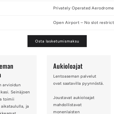
Privately Operated Aerodrome
Open Airport – No slot restric
Osta lasketumismaksu
seman
Aukioloajat
a
Lentoaseman palvelut
ovat saatavilla pyynnöstä.
n arvioidun
kasi. Seinäjoen
Joustavat aukioloajat
 toimii
mahdollistavat
 aikataululla, ja
monenlaisten
ikkeamat