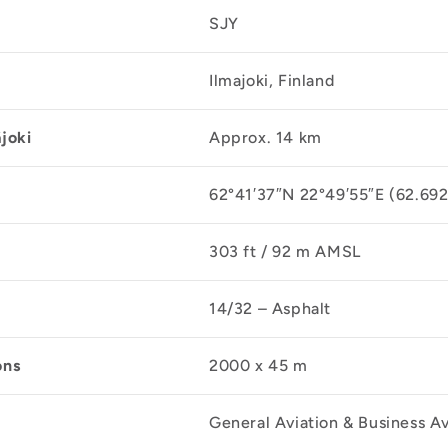
SJY
Ilmajoki, Finland
joki
Approx. 14 km
62°41′37″N 22°49′55″E (62.692
303 ft / 92 m AMSL
14/32 – Asphalt
ons
2000 x 45 m
General Aviation & Business Av