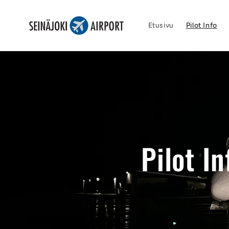
Ohita ja
siirry
sisältöön
Etusivu
Pilot Info
Pilot In