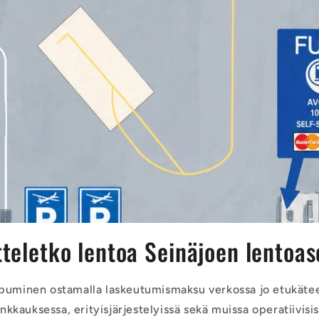
teletko lentoa Seinäjoen lentoa
apuminen ostamalla laskeutumismaksu verkossa jo etukäte
ankkauksessa, erityisjärjestelyissä sekä muissa operatiivisis