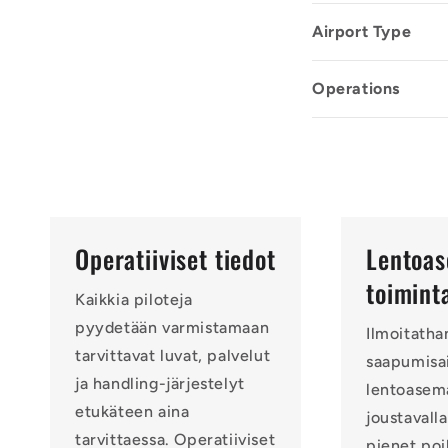
Airport Type
Operations
Operatiiviset tiedot
Lentoa
toimint
Kaikkia piloteja
pyydetään varmistamaan
Ilmoitatha
tarvittavat luvat, palvelut
saapumisai
ja handling-järjestelyt
lentoasema
etukäteen aina
joustavalla
tarvittaessa. Operatiiviset
pienet po