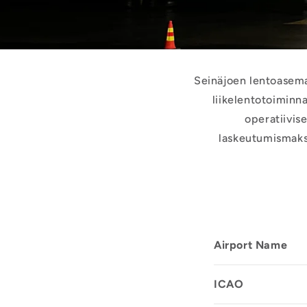
Seinäjoen lentoasema 
liikelentotoiminn
operatiivise
laskeutumismaks
Airport Name
ICAO