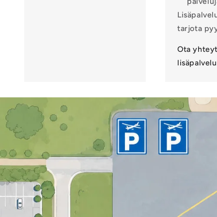
palveluj
Lisäpalvel
tarjota py
Ota yhtey
lisäpalvelu