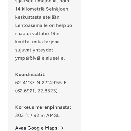
sijaitsee Ilmajoella, noin
14 kilometriä Seinäjoen
keskustasta etelään.
Lentoasemalle on helppo
saapua valtatie 19:n
kautta, mikä tarjoaa
sujuvat yhteydet
ympäröivälle alueelle.
Koordinaatit:
62°41′37″N 22°49′55″E
(62.6921, 22.8323)
Korkeus merenpinnasta:
303 ft / 92 m AMSL
Avaa Google Maps