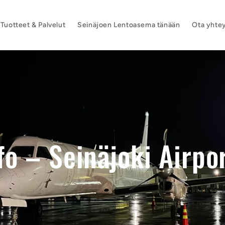
Tuotteet & Palvelut
Seinäjoen Lentoasema tänään
Ota yhtey
fo – Seinäjoki Airpo