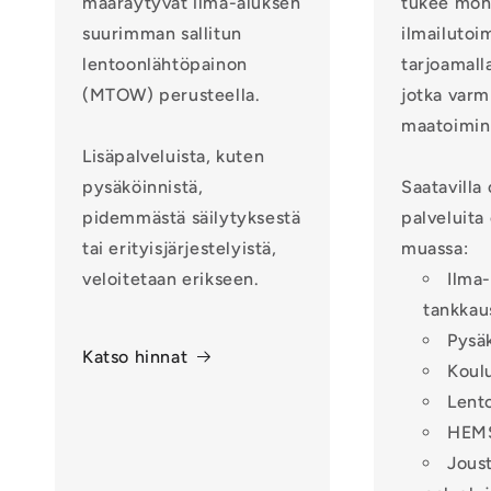
määräytyvät ilma-aluksen
tukee mon
suurimman sallitun
ilmailutoi
lentoonlähtöpainon
tarjoamalla
(MTOW) perusteella.
jotka varm
maatoimin
Lisäpalveluista, kuten
pysäköinnistä,
Saatavilla 
pidemmästä säilytyksestä
palveluita
tai erityisjärjestelyistä,
muassa:
veloitetaan erikseen.
Ilma
tankkau
Pysäk
Katso hinnat
Koul
Lent
HEMS
Jous