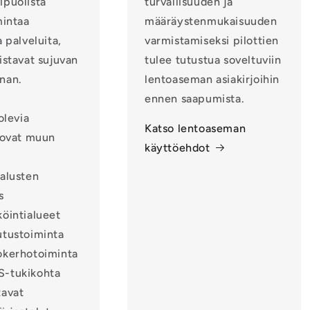
ipuolista
turvallisuuden ja
mintaa
määräystenmukaisuuden
 palveluita,
varmistamiseksi pilottien
istavat sujuvan
tulee tutustua soveltuviin
nan.
lentoaseman asiakirjoihin
ennen saapumista.
olevia
Katso lentoaseman
 ovat muun
käyttöehdot
-alusten
s
öintialueet
utustoiminta
okerhotoiminta
-tukikohta
tavat