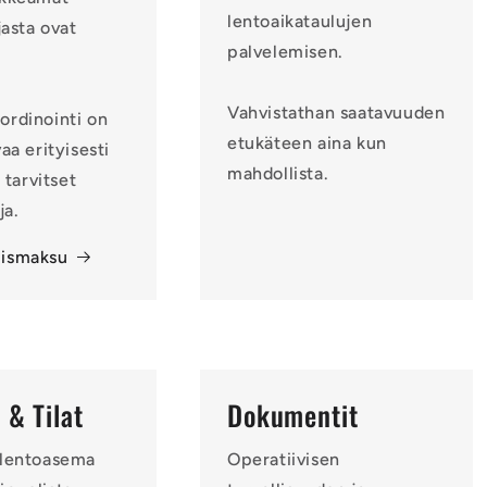
lentoaikataulujen
jasta ovat
palvelemisen.
Vahvistathan saatavuuden
ordinointi on
etukäteen aina kun
aa erityisesti
mahdollista.
n tarvitset
ja.
ismaksu
 & Tilat
Dokumentit
 lentoasema
Operatiivisen