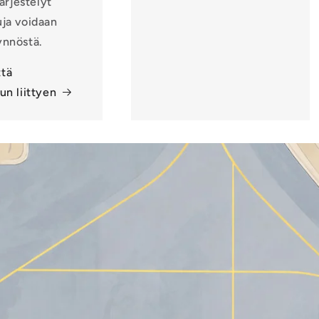
ärjestelyt
uja voidaan
ynnöstä.
ttä
un liittyen